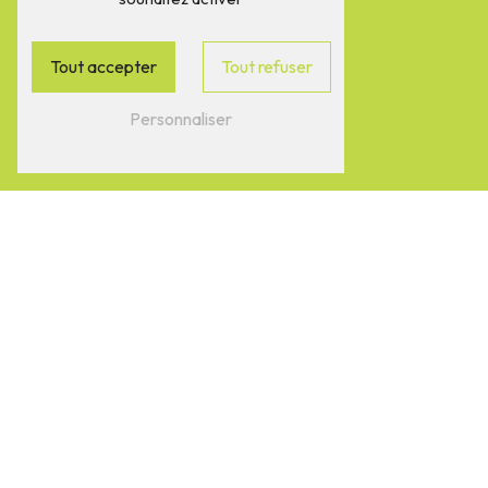
Téléphone
Tout accepter
Tout refuser
05 46 91 21 72
Personnaliser
E-mail
contact@chateaugibeau.fr
N'hésitez pas à nous
contacter